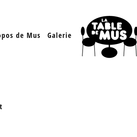
opos de Mus
Galerie
t